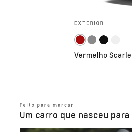
EXTERIOR
Um SUV
Um SUV
Um SUV
Vermelho Scarle
Um SUV
Feito para marcar
Um carro que nasceu para 