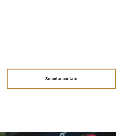
 cabeça
 cabeça
 cabeça
Solicitar contato
 cabeça